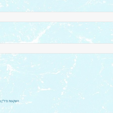
השקעות נדל"ן ב