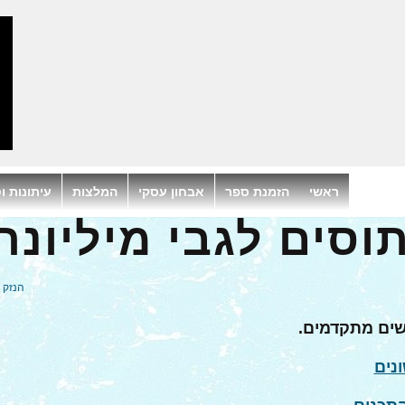
ראשי
הזמנת ספר
אבחון עסקי
המלצות
עיתונות וט
וסים לגבי מיליונר
הנזק 
שים מתקדמים.
נים